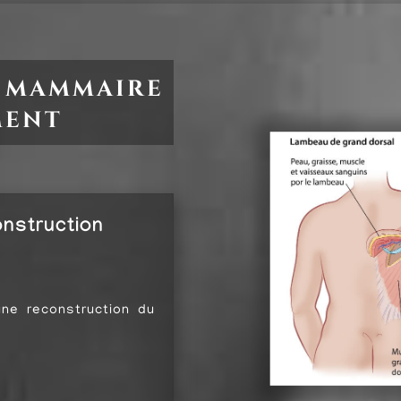
 mammaire
ment
onstruction
une reconstruction du