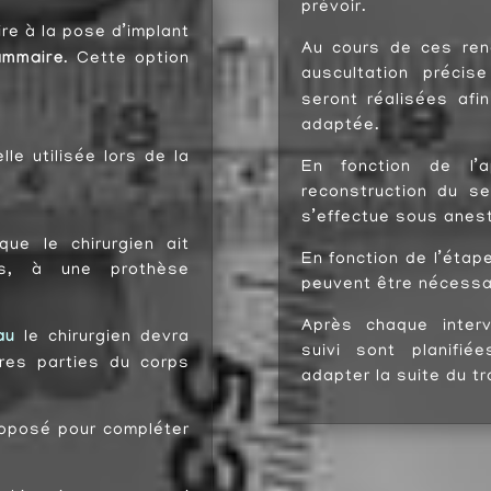
prévoir.
ire à la pose d’implant
Au cours de ces renc
ammaire
. Cette option
auscultation préci
seront réalisées afi
adaptée.
lle utilisée lors de la
En fonction de l’a
reconstruction du s
s’effectue sous anes
que le chirurgien ait
En fonction de l’étap
ps, à une prothèse
peuvent être nécessa
Après chaque interv
au
le chirurgien devra
suivi sont planifié
tres parties du corps
adapter la suite du tr
proposé pour compléter