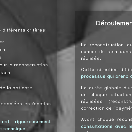
Déroulemen
 différents critères:
cer
La reconstruction du
ein
cancer du sein dan
s
réalisée.
pour la reconstruction
Cette situation diff
e sein
processus qui prend 
La durée globale d’u
de la patiente
de chaque situatio
réalisées (reconst
ssociées en fonction
correction de l’asymét
Avant chaque recon
est rigoureusement
consultations avec le
e technique.