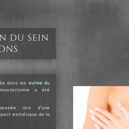
n du sein
ions
uée dans les
suites du
astectomie a été
oposée lors d’une
spect esthétique de la