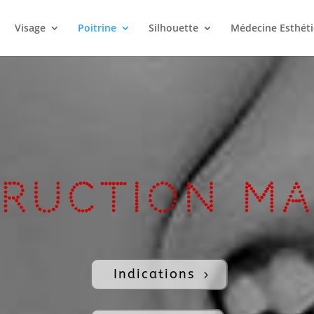
Visage
Poitrine
Silhouette
Médecine Esthét
ruction Ma
Indications